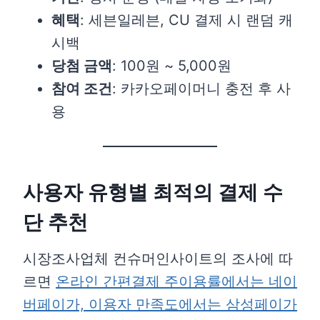
혜택
: 세븐일레븐, CU 결제 시 랜덤 캐
시백
당첨 금액
: 100원 ~ 5,000원
참여 조건
: 카카오페이머니 충전 후 사
용
사용자 유형별 최적의 결제 수
단 추천
시장조사업체 컨슈머인사이트의 조사에 따
르면
온라인 간편결제 주이용률에서는 네이
버페이가, 이용자 만족도에서는 삼성페이가