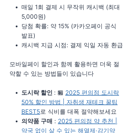
매일 1회 결제 시 무작위 캐시백 (최대
5,000원)
당첨 확률: 약 15% (카카오페이 공식
발표)
캐시백 지급 시점: 결제 익일 자동 환급
모바일페이 할인과 함께 활용하면 더욱 절
약할 수 있는 방법들이 있습니다
도시락 할인
: 🏪
2025 편의점 도시락
50% 할인 방법 | 자취생 재테크 꿀팁
BEST5
로 식비를 대폭 절약해보세요
의약품 구매
:
2025 편의점 약 추천 |
약국 없이 살 수 있는 해열제·감기약