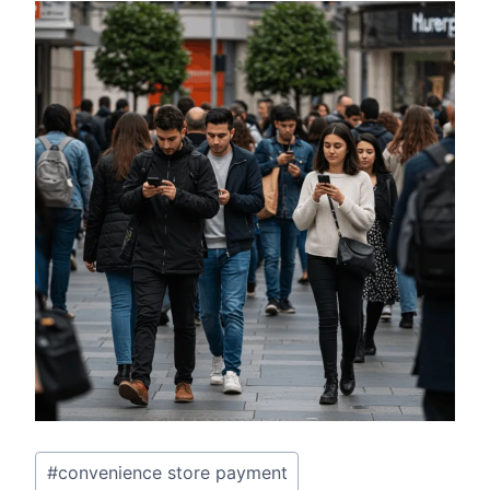
Post
#
convenience store payment