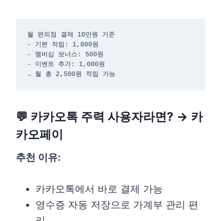
월 편의점 결제 10만원 기준

- 기본 적립: 1,000원

- 멤버십 보너스: 500원

- 이벤트 추가: 1,000원

→ 월 총 2,500원 적립 가능
💬 카카오톡 주력 사용자라면? → 카
카오페이
추천 이유:
카카오톡에서 바로 결제 가능
영수증 자동 저장으로 가계부 관리 편
리