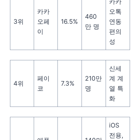
카카
카카
오톡
460
3위
오페
16.5%
연동
만 명
이
편의
성
신세
페이
210만
계 계
4위
7.3%
코
명
열 특
화
iOS
전용,