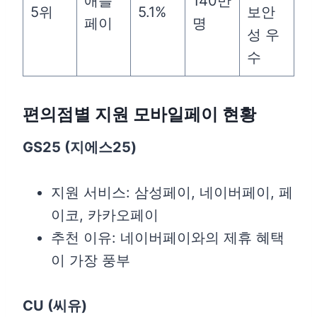
애플
140만
5위
5.1%
보안
페이
명
성 우
수
편의점별 지원 모바일페이 현황
GS25 (지에스25)
지원 서비스: 삼성페이, 네이버페이, 페
이코, 카카오페이
추천 이유: 네이버페이와의 제휴 혜택
이 가장 풍부
CU (씨유)