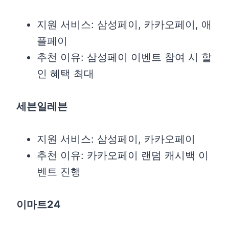
지원 서비스: 삼성페이, 카카오페이, 애
플페이
추천 이유: 삼성페이 이벤트 참여 시 할
인 혜택 최대
세븐일레븐
지원 서비스: 삼성페이, 카카오페이
추천 이유: 카카오페이 랜덤 캐시백 이
벤트 진행
이마트24