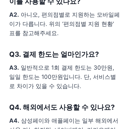
이를 사용할 수 있나요?
A2.
아니오, 편의점별로 지원하는 모바일페
이가 다릅니다. 위의 ‘편의점별 지원 현황’
표를 참고해주세요.
Q3. 결제 한도는 얼마인가요?
A3.
일반적으로 1회 결제 한도는 30만원,
일일 한도는 100만원입니다. 단, 서비스별
로 차이가 있을 수 있습니다.
Q4. 해외에서도 사용할 수 있나요?
A4.
삼성페이와 애플페이는 일부 해외에서