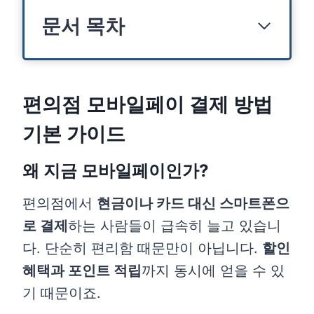
문서 목차
편의점 모바일페이 결제 방법
기본 가이드
왜 지금 모바일페이인가?
편의점에서
현금이나 카드 대신 스마트폰으
로 결제
하는 사람들이 급속히 늘고 있습니
다. 단순히 편리함 때문만이 아닙니다.
할인
혜택과 포인트 적립
까지 동시에 얻을 수 있
기 때문이죠.