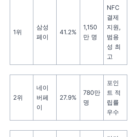
NFC
결제
삼성
1,150
지원,
1위
41.2%
페이
만 명
범용
성 최
고
포인
네이
780만
트 적
2위
버페
27.9%
명
립률
이
우수