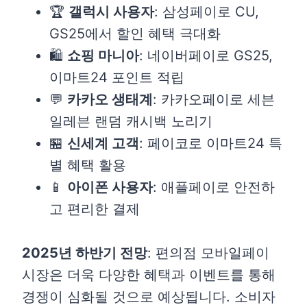
🏆
갤럭시 사용자
: 삼성페이로 CU,
GS25에서 할인 혜택 극대화
🛍️
쇼핑 마니아
: 네이버페이로 GS25,
이마트24 포인트 적립
💬
카카오 생태계
: 카카오페이로 세븐
일레븐 랜덤 캐시백 노리기
🏪
신세계 고객
: 페이코로 이마트24 특
별 혜택 활용
📱
아이폰 사용자
: 애플페이로 안전하
고 편리한 결제
2025년 하반기 전망
: 편의점 모바일페이
시장은 더욱 다양한 혜택과 이벤트를 통해
경쟁이 심화될 것으로 예상됩니다. 소비자