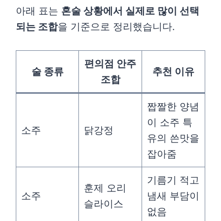
아래 표는
혼술 상황에서 실제로 많이 선택
되는 조합
을 기준으로 정리했습니다.
편의점 안주
술 종류
추천 이유
조합
짭짤한 양념
이 소주 특
소주
닭강정
유의 쓴맛을
잡아줌
기름기 적고
훈제 오리
소주
냄새 부담이
슬라이스
없음