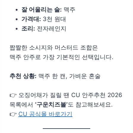
잘 어울리는 술:
맥주
가격대:
3천 원대
조리:
전자레인지
짭짤한 소시지와 머스터드 조합은
맥주 안주로 가장 기본적인 선택입니다.
추천 상황:
맥주 한 캔, 가벼운 혼술
👉 오징어채가 질릴 땐 CU 안주추천 2026
목록에서
‘구운치즈볼’
도 참고해보세요.
👉
CU 공식몰 바로가기