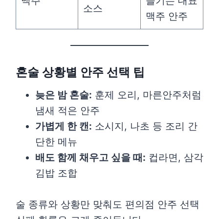
맥주
즐기는 대표
소스
맥주 안주
혼술 상황별 안주 선택 팁
늦은 밤 혼술:
훈제 오리, 마른안주처럼
냄새 적은 안주
가볍게 한 캔:
소시지, 나초 등 조리 간
단한 메뉴
배도 함께 채우고 싶을 때:
컵라면, 삼각
김밥 조합
술 종류와 상황만 맞춰도 편의점 안주 선택