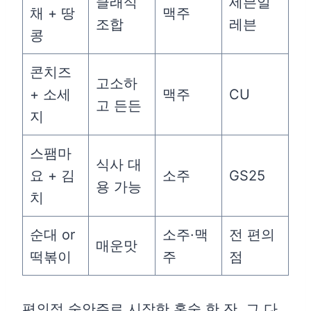
클래식
세븐일
채 + 땅
맥주
조합
레븐
콩
콘치즈
고소하
+ 소세
맥주
CU
고 든든
지
스팸마
식사 대
요 + 김
소주
GS25
용 가능
치
순대 or
소주·맥
전 편의
매운맛
떡볶이
주
점
편의점 술안주로 시작한 혼술 한 잔, 그 다