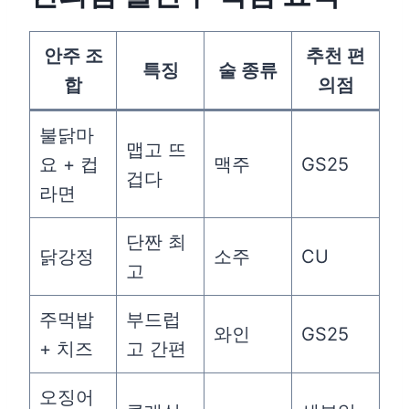
안주 조
추천 편
특징
술 종류
합
의점
불닭마
맵고 뜨
요 + 컵
맥주
GS25
겁다
라면
단짠 최
닭강정
소주
CU
고
주먹밥
부드럽
와인
GS25
+ 치즈
고 간편
오징어