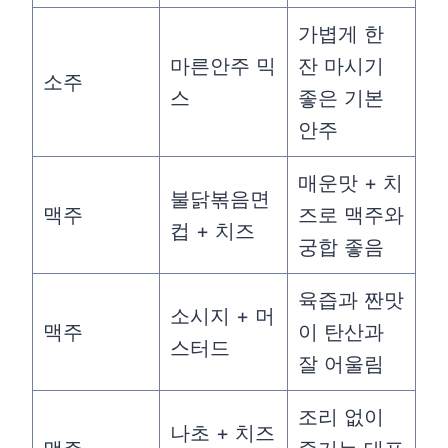
가볍게 한
마른안주 믹
잔 마시기
소주
스
좋은 기본
안주
매운맛 + 치
불닭볶음면
맥주
즈로 맥주와
컵 + 치즈
궁합 좋음
육즙과 짠맛
소시지 + 머
맥주
이 탄산과
스터드
잘 어울림
조리 없이
나초 + 치즈