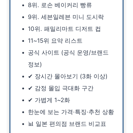
8위. 로손 베이커리 빵류
9위. 세븐일레븐 미니 도시락
10위. 패밀리마트 디저트 컵
11~15위 요약 리스트
공식 사이트 (공식 운영/브랜드
정보)
✔ 장시간 몰아보기 (3화 이상)
✔ 감정 몰입 극대화 구간
✔ 가볍게 1~2화
한눈에 보는 가격·특징·추천 상황
📊 일본 편의점 브랜드 비교표