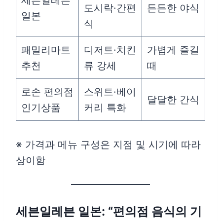
세븐일레븐
도시락·간편
든든한 야식
일본
식
패밀리마트
디저트·치킨
가볍게 즐길
추천
류 강세
때
로손 편의점
스위트·베이
달달한 간식
인기상품
커리 특화
※ 가격과 메뉴 구성은 지점 및 시기에 따라
상이함
세븐일레븐 일본: “편의점 음식의 기