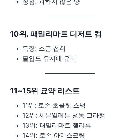
장점: 과하지 않은 양
10위. 패밀리마트 디저트 컵
특징: 스푼 섭취
몰입도 유지에 유리
11~15위 요약 리스트
11위: 로손 초콜릿 스낵
12위: 세븐일레븐 냉동 그라탱
13위: 패밀리마트 젤리류
14위: 로손 아이스크림