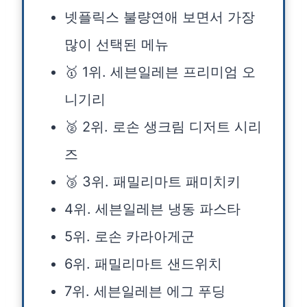
넷플릭스 불량연애 보면서 가장
많이 선택된 메뉴
🥇 1위. 세븐일레븐 프리미엄 오
니기리
🥈 2위. 로손 생크림 디저트 시리
즈
🥉 3위. 패밀리마트 패미치키
4위. 세븐일레븐 냉동 파스타
5위. 로손 카라아게군
6위. 패밀리마트 샌드위치
7위. 세븐일레븐 에그 푸딩